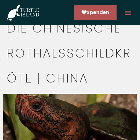
Spenden
DIE CHINESISCHE
ARCO NE
ROTHALSSCHILDKR
ÖTE | CHINA