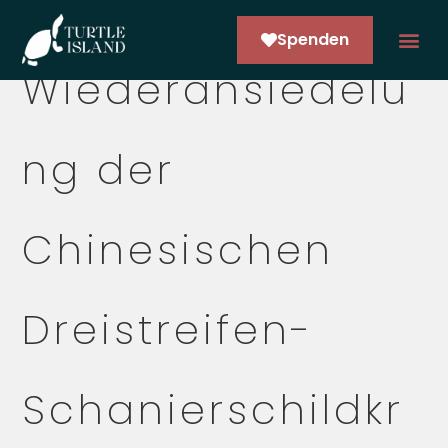
Spenden
Wiederansiedelu
ARCO NE
ng der
Chinesischen
Dreistreifen-
Schanierschildkr