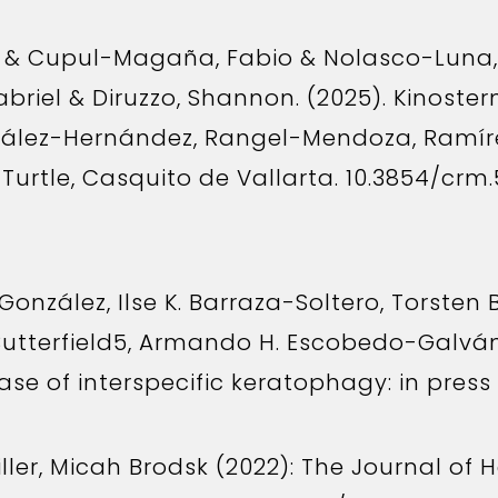
n & Cupul-Magaña, Fabio & Nolasco-Luna,
abriel & Diruzzo, Shannon. (2025). Kinoste
ález-Hernández, Rangel-Mendoza, Ramír
rtle, Casquito de Vallarta. 10.3854/crm.5.
nzález, Ilse K. Barraza-Soltero, Torsten B
Butterfield5, Armando H. Escobedo-Galván
se of interspecific keratophagy: in press
ller, Micah Brodsk (2022): The Journal of 