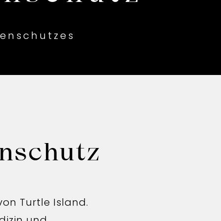
tenschutzes
enschutz
on Turtle Island.
dizin und