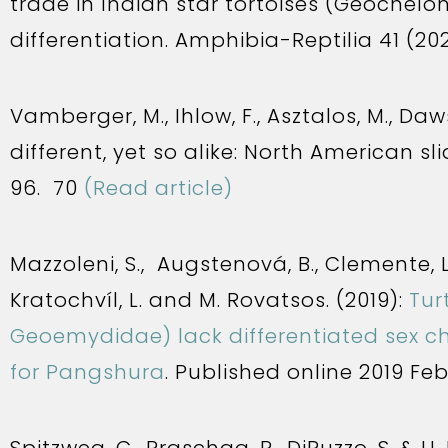
trade in Indian star tortoises (Geochel
differentiation. Amphibia-Reptilia 41 (202
Vamberger, M., Ihlow, F., Asztalos, M., Dawso
different, yet so alike: North American sl
96. 70
(Read article)
Mazzoleni, S., Augstenová, B., Clemente, L., 
Kratochvíl, L. and M. Rovatsos. (2019):
Tur
Geoemydidae) lack differentiated sex c
for Pangshura
. Published online 2019 Feb