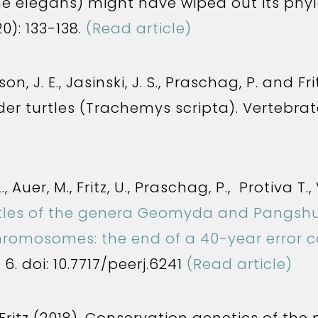
one elegans) might have wiped out its ph
0): 133-138.
(Read article)
n, J. E., Jasinski, J. S., Praschag, P. and Fri
ider turtles (Trachemys scripta). Vertebrat
Auer, M., Fritz, U., Praschag, P., Protiva T., 
tles of the genera Geomyda and Pangshu
hromosomes: the end of a 40-year error 
 6. doi: 10.7717/peerj.6241
(Read article)