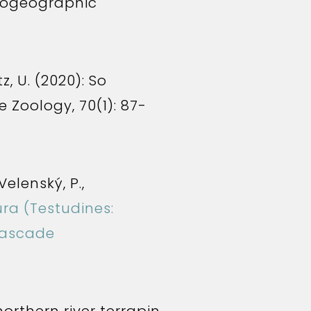
ylogeographic
tz, U. (2020): So
e Zoology, 70(1): 87-
Velenský, P.,
ra (Testudines:
cascade