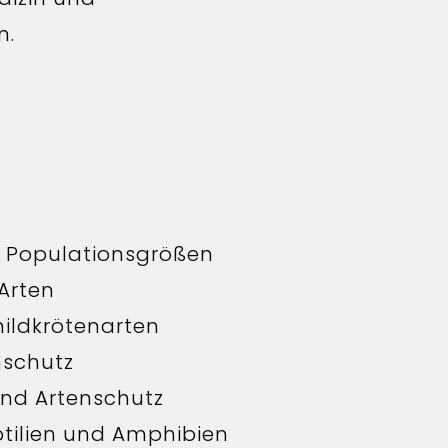
n.
 Populationsgrößen
Arten
ildkrötenarten
nschutz
und Artenschutz
ptilien und Amphibien