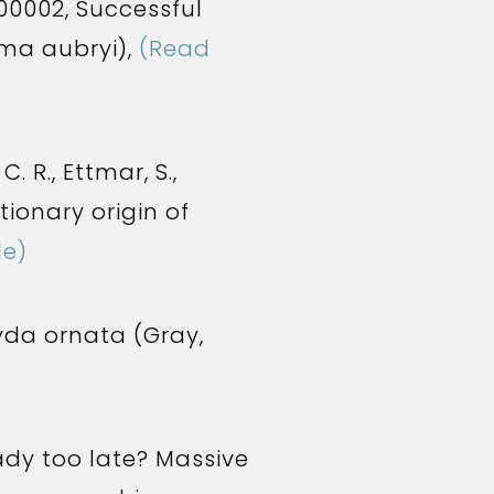
00002, Successful
rma aubryi),
(Read
. R., Ettmar, S.,
tionary origin of
le)
myda ornata (Gray,
ready too late? Massive