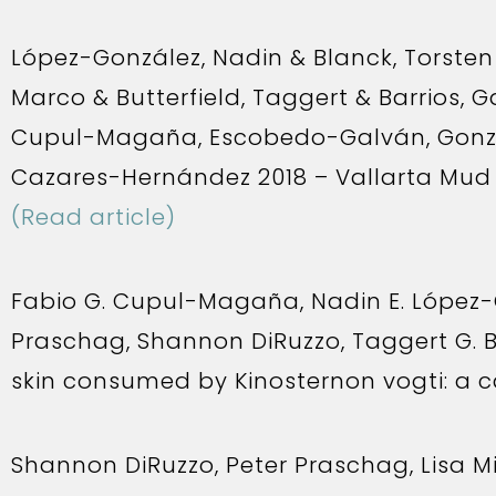
López-González, Nadin & Blanck, Torste
Marco & Butterfield, Taggert & Barrios, G
Cupul-Magaña, Escobedo-Galván, Gonz
Cazares-Hernández 2018 – Vallarta Mud Tu
(Read article)
Fabio G. Cupul-Magaña, Nadin E. López-Go
Praschag, Shannon DiRuzzo, Taggert G. 
skin consumed by Kinosternon vogti: a ca
Shannon DiRuzzo, Peter Praschag, Lisa Mi