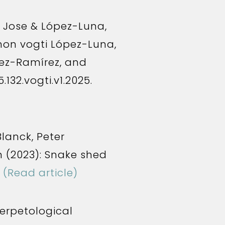
 Jose & López-Luna,
rnon vogti López-Luna,
ez-Ramírez, and
132.vogti.v1.2025.
lanck, Peter
 (2023): Snake shed
(Read article)
Herpetological