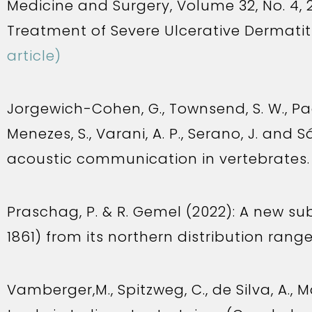
Medicine and Surgery, Volume 32, No. 4, 
Treatment of Severe Ulcerative Dermatiti
article)
Jorgewich-Cohen, G., Townsend, S. W., Padove
Menezes, S., Varani, A. P., Serano, J. an
acoustic communication in vertebrates.
Praschag, P. & R. Gemel (2022): A new su
1861) from its northern distribution rang
Vamberger,M., Spitzweg, C., de Silva, A., M