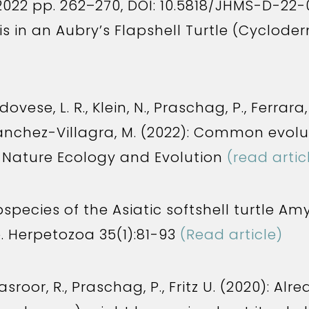
2022 pp. 262–270, DOI: 10.5818/JHMS-D-22-
s in an Aubry’s Flapshell Turtle (Cyclode
se, L. R., Klein, N., Praschag, P., Ferrara, C
d Sánchez-Villagra, M. (2022): Common evolu
 Nature Ecology and Evolution
(read artic
bspecies of the Asiatic softshell turtle A
e. Herpetozoa 35(1):81-93
(Read article)
asroor, R., Praschag, P., Fritz U. (2020): Al